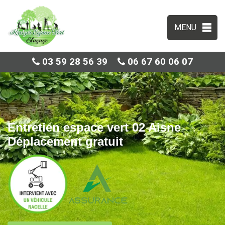
MENU
03 59 28 56 39
06 67 60 06 07
Entretien espace vert 02 Aisne
Déplacement gratuit