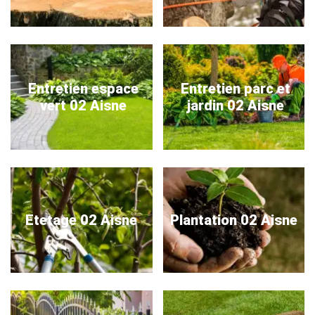
Entretien espace
Entretien parc et
vert 02 Aisne
jardin 02 Aisne
Etetage 02 Aisne
Plantation 02 Aisne