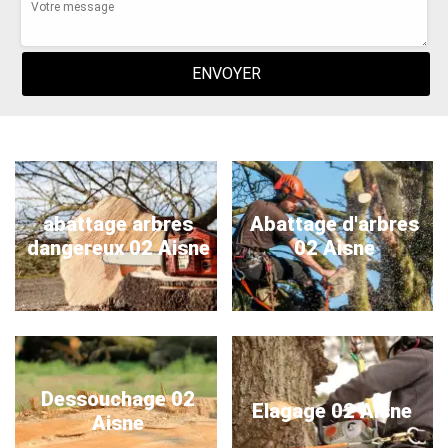
abattage arbres
Abattage d'arbres
dangereux 02 Aisne
02 Aisne
Dessouchage 02
Elagage 02 Aisne
Aisne