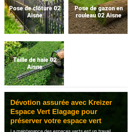
Pose de clôture 02
Pose de gazon en
Aisne
rouleau 02 Aisne
Taille de haie 02
Aisne
Dévotion assurée avec Kreizer
Espace Vert Elagage pour
préserver votre espace vert
La maintenance des espaces verts est un travail