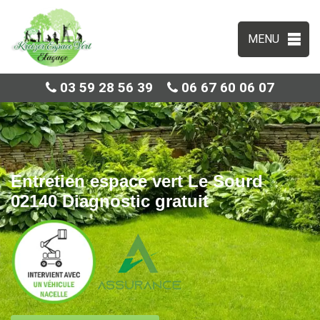
MENU
03 59 28 56 39
06 67 60 06 07
Entretien espace vert Le Sourd
02140 Diagnostic gratuit