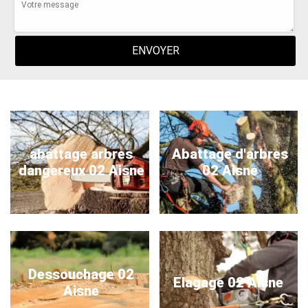
abattage arbres
Abattage d'arbres
dangereux 02 Aisne
02 Aisne
Dessouchage 02
Elagage 02 Aisne
Aisne