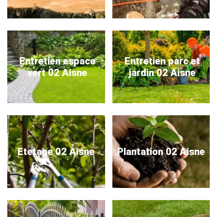
Entretien espace
Entretien parc et
vert 02 Aisne
jardin 02 Aisne
Etetage 02 Aisne
Plantation 02 Aisne