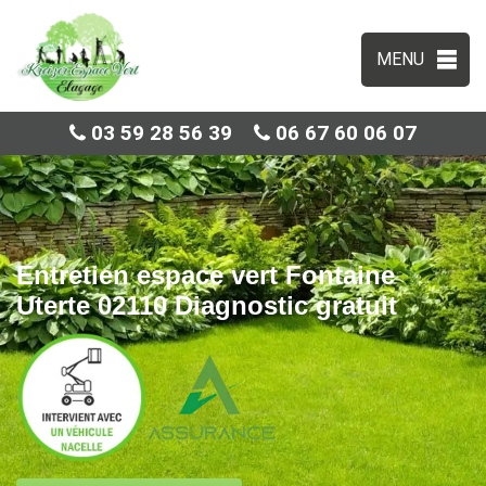
MENU
03 59 28 56 39
06 67 60 06 07
Entretien espace vert Fontaine
Uterte 02110 Diagnostic gratuit