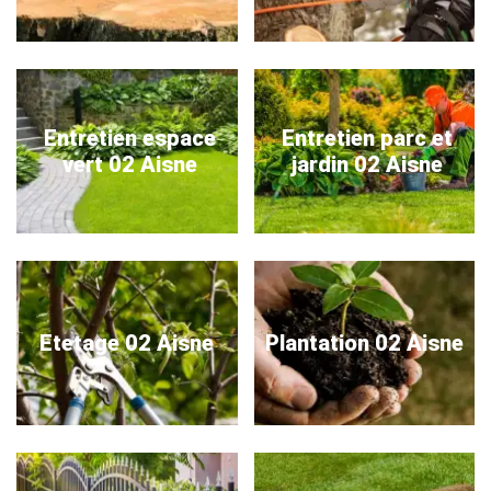
Entretien espace
Entretien parc et
vert 02 Aisne
jardin 02 Aisne
Etetage 02 Aisne
Plantation 02 Aisne