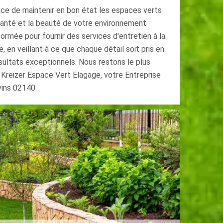
ce de maintenir en bon état les espaces verts
 santé et la beauté de votre environnement
formée pour fournir des services d'entretien à la
, en veillant à ce que chaque détail soit pris en
sultats exceptionnels. Nous restons le plus
 Kreizer Espace Vert Elagage, votre Entreprise
vins 02140.