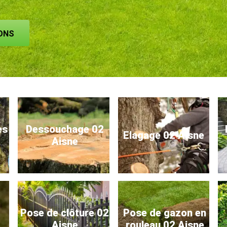
ONS
es
Dessouchage 02
Elagage 02 Aisne
Aisne
Pose de clôture 02
Pose de gazon en
Aisne
rouleau 02 Aisne