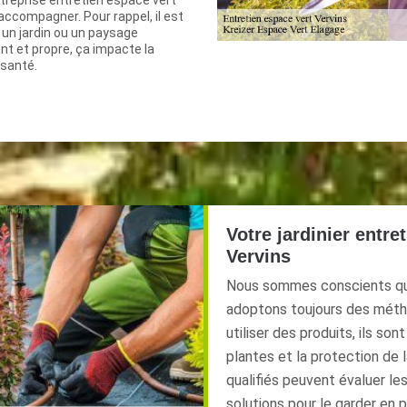
treprise entretien espace vert
accompagner. Pour rappel, il est
 un jardin ou un paysage
nt et propre, ça impacte la
 santé.
Votre jardinier entre
Vervins
Nous sommes conscients que 
adoptons toujours des métho
utiliser des produits, ils so
plantes et la protection de l
qualifiés peuvent évaluer les
solutions pour le garder en 