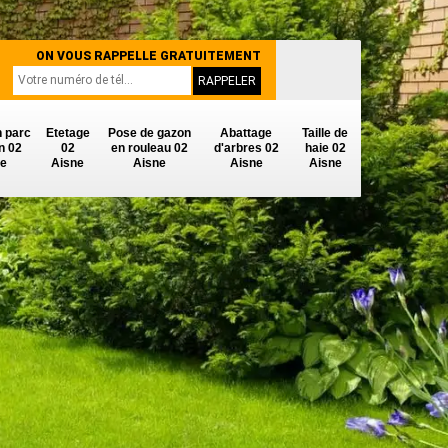
ON VOUS RAPPELLE GRATUITEMENT
n parc
Etetage
Pose de gazon
Abattage
Taille de
in 02
02
en rouleau 02
d'arbres 02
haie 02
ne
Aisne
Aisne
Aisne
Aisne