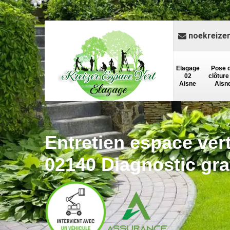
noekreize
Elagage
Pose 
02
clôture
Aisne
Aisn
Entretien espace ver
02140 Diagnostic gra