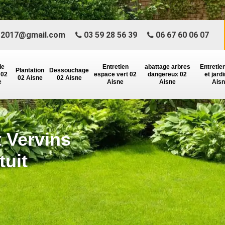
r2017@gmail.com
03 59 28 56 39
06 67 60 06 07
de
Entretien
abattage arbres
Entretie
Plantation
Dessouchage
 02
espace vert 02
dangereux 02
et jard
02 Aisne
02 Aisne
e
Aisne
Aisne
Ais
t Vervins
tuit