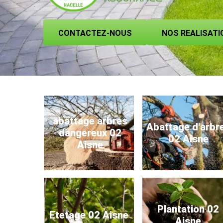
CONTACTEZ-NOUS
NOS REALISATI
abattage arbres
Abattage d'arbr
dangereux 02
02 Aisne
Aisne
Plantation 02
Etetage 02 Aisne
Aisne