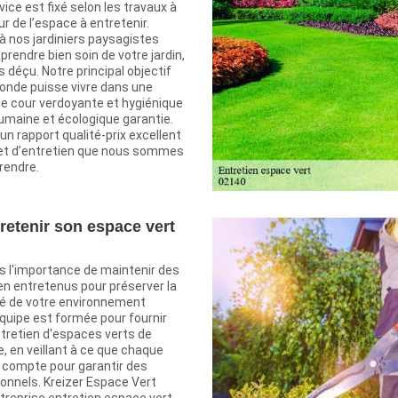
vice est fixé selon les travaux à
ur de l’espace à entretenir.
à nos jardiniers paysagistes
prendre bien soin de votre jardin,
 déçu. Notre principal objectif
monde puisse vivre dans une
ne cour verdoyante et hygiénique
umaine et écologique garantie.
n rapport qualité-prix excellent
et d’entretien que nous sommes
rendre.
retenir son espace vert
 l'importance de maintenir des
en entretenus pour préserver la
té de votre environnement
équipe est formée pour fournir
ntretien d'espaces verts de
e, en veillant à ce que chaque
en compte pour garantir des
onnels. Kreizer Espace Vert