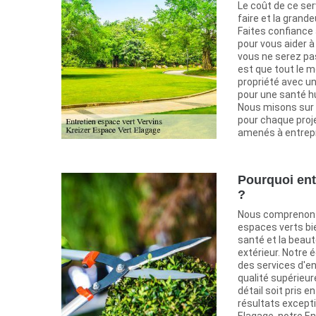
Le coût de ce ser
faire et la grande
Faites confiance 
pour vous aider à 
vous ne serez pas
est que tout le 
propriété avec u
pour une santé h
Nous misons sur u
pour chaque proj
amenés à entrep
Pourquoi ent
?
Nous comprenons
espaces verts bi
santé et la beau
extérieur. Notre 
des services d'e
qualité supérieur
détail soit pris 
résultats excepti