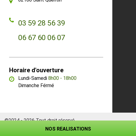
03 59 28 56 39
06 67 60 06 07
Horaire d'ouverture
Lundi-Samedi
8h00 - 18h00
Dimanche Férmé
©2024 - 2026 Tout droit réservé
Mentions légales
-
Contactez-nous
NOS REALISATIONS
NOS REALISATIONS