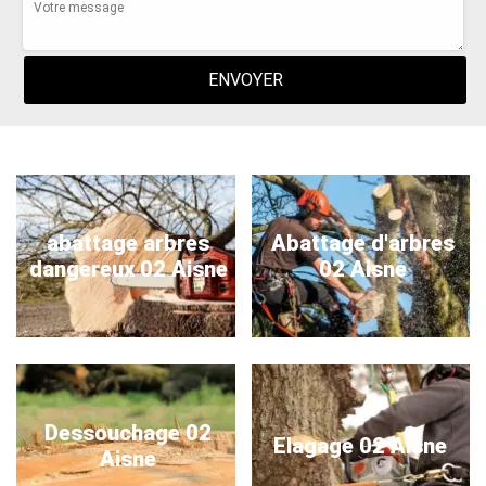
abattage arbres
Abattage d'arbres
dangereux 02 Aisne
02 Aisne
Dessouchage 02
Elagage 02 Aisne
Aisne