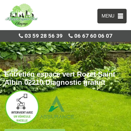
MENU
03 59 28 56 39
06 67 60 06 07
Entretien espace vert Rozet Saint
Albin 02210 Diagnostic gratuit