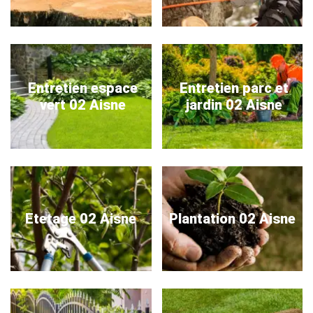
Entretien espace
Entretien parc et
vert 02 Aisne
jardin 02 Aisne
Etetage 02 Aisne
Plantation 02 Aisne