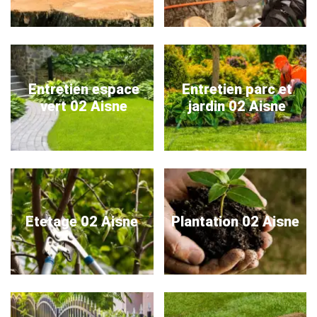
Entretien espace
Entretien parc et
vert 02 Aisne
jardin 02 Aisne
Etetage 02 Aisne
Plantation 02 Aisne