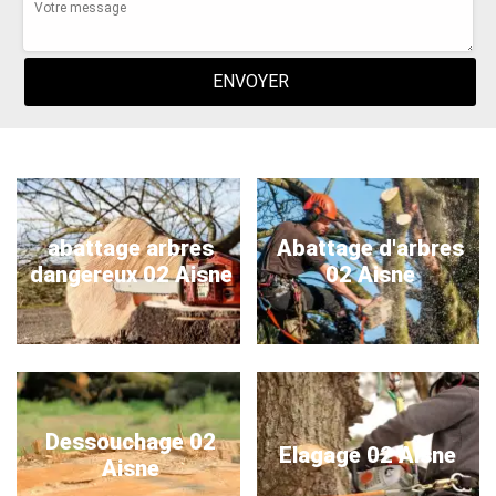
abattage arbres
Abattage d'arbres
dangereux 02 Aisne
02 Aisne
Dessouchage 02
Elagage 02 Aisne
Aisne