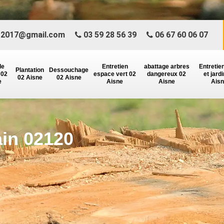
r2017@gmail.com
03 59 28 56 39
06 67 60 06 07
de
Entretien
abattage arbres
Entretie
Plantation
Dessouchage
 02
espace vert 02
dangereux 02
et jard
02 Aisne
02 Aisne
e
Aisne
Aisne
Ais
in 02120