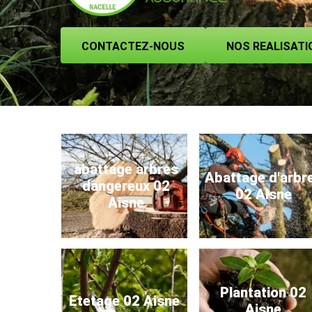
CONTACTEZ-NOUS
NOS REALISATI
abattage arbres
Abattage d'arbr
dangereux 02
02 Aisne
Aisne
Plantation 02
Etetage 02 Aisne
Aisne