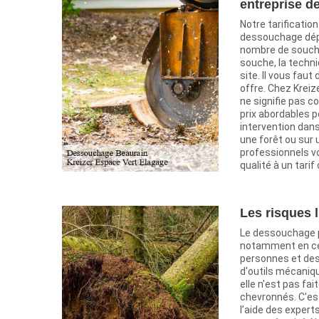
entreprise d
Notre tarificatio
dessouchage dépe
nombre de souches
souche, la techni
site. Il vous faut
offre. Chez Kreiz
ne signifie pas c
prix abordables p
intervention dans
une forêt ou sur 
professionnels vo
qualité à un tarif
Les risques 
Le dessouchage p
notamment en ce 
personnes et des 
d'outils mécaniq
elle n'est pas fa
chevronnés. C'est
l’aide des expert