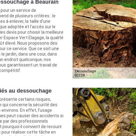
essouchage à Beaurain
n pour un service de
nd de plusieurs critères : le
 à enlever, la taille d’une
que adoptée et l’accès sur le
 des devis pour choisir la meilleure
er Espace Vert Elagage, la qualité
oût élevé. Nous proposons des
our ce service. Que ce soit une
 le jardin, dans une cour, dans
un endroit quelconque, nos
us garantissent un travail de
 compétitif.
liés au dessouchage
résente certains risques,
qui concerne la sécurité des
environs. En effet, l’usage
ues peut causer des accidents si
ite par des professionnels
 pourquoi il convient de recourir
s pour réaliser cette tâche en