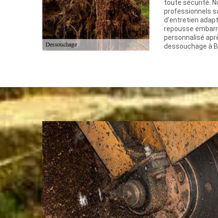
toute sécurité. N
professionnels s
d'entretien adapt
repousse embarra
personnalisé aprè
dessouchage à B