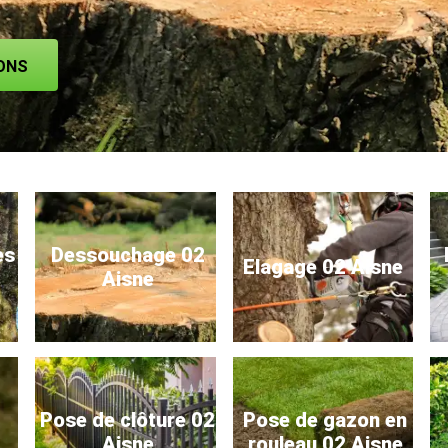
ONS
es
Dessouchage 02
Elagage 02 Aisne
Aisne
Pose de clôture 02
Pose de gazon en
Aisne
rouleau 02 Aisne