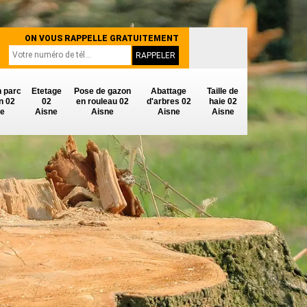
ON VOUS RAPPELLE GRATUITEMENT
n parc
Etetage
Pose de gazon
Abattage
Taille de
in 02
02
en rouleau 02
d'arbres 02
haie 02
ne
Aisne
Aisne
Aisne
Aisne