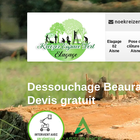
noekreize
Elagage
Pose 
02
clôture
Aisne
Aisn
Dessouchage Beaura
Devis gratuit