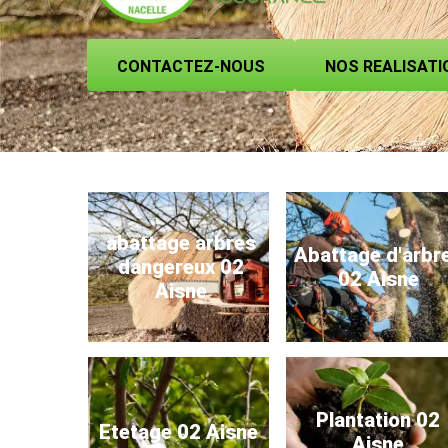
CONTACTEZ-NOUS
NOS REALISATI
abattage arbres
Abattage d'arbr
dangereux 02
02 Aisne
Aisne
Plantation 02
Etetage 02 Aisne
Aisne