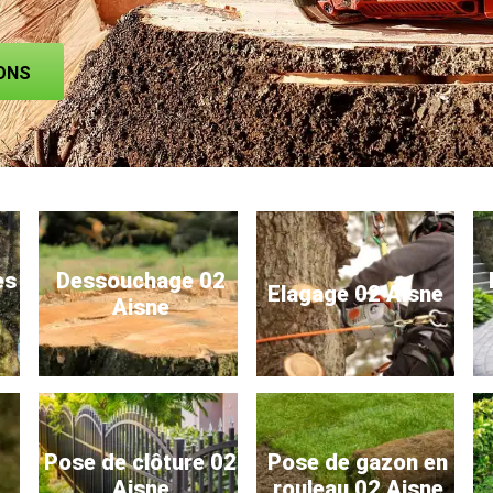
ONS
es
Dessouchage 02
Elagage 02 Aisne
Aisne
Pose de clôture 02
Pose de gazon en
Aisne
rouleau 02 Aisne