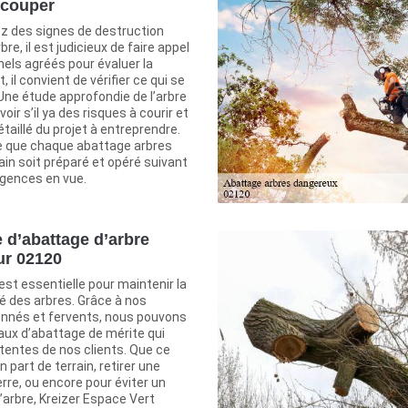
 couper
z des signes de destruction
re, il est judicieux de faire appel
els agréés pour évaluer la
, il convient de vérifier ce qui se
Une étude approfondie de l’arbre
voir s’il ya des risques à courir et
détaillé du projet à entreprendre.
ce que chaque abattage arbres
in soit préparé et opéré suivant
igences en vue.
e d’abattage d’arbre
ur 02120
est essentielle pour maintenir la
é des arbres. Grâce à nos
nnés et fervents, nous pouvons
aux d’abattage de mérite qui
tentes de nos clients. Que ce
un part de terrain, retirer une
rre, ou encore pour éviter un
’arbre, Kreizer Espace Vert