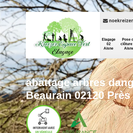
noekreize
Elagage
Pose 
02
clôture
Aisne
Aisn
abattage arbres dan
Beaurain 02120 Près