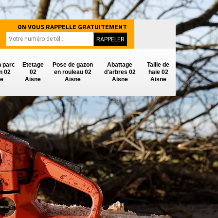
ON VOUS RAPPELLE GRATUITEMENT
n parc
Etetage
Pose de gazon
Abattage
Taille de
in 02
02
en rouleau 02
d'arbres 02
haie 02
ne
Aisne
Aisne
Aisne
Aisne