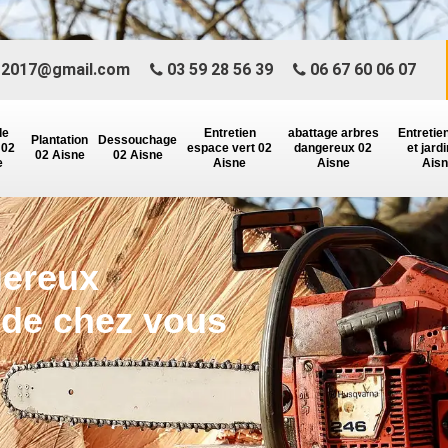
r2017@gmail.com
03 59 28 56 39
06 67 60 06 07
de
Entretien
abattage arbres
Entretie
Plantation
Dessouchage
 02
espace vert 02
dangereux 02
et jard
02 Aisne
02 Aisne
e
Aisne
Aisne
Ais
gereux
 de chez vous