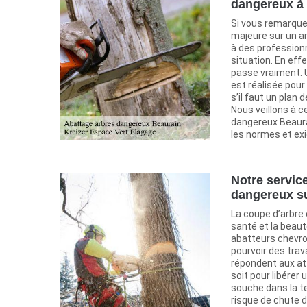
dangereux à
Si vous remarque
majeure sur un arb
à des professionn
situation. En effet
passe vraiment. 
est réalisée pour 
s’il faut un plan 
Nous veillons à 
dangereux Beaura
les normes et ex
Notre servic
dangereux s
La coupe d’arbre 
santé et la beaut
abatteurs chevro
pourvoir des trav
répondent aux at
soit pour libérer 
souche dans la te
risque de chute d