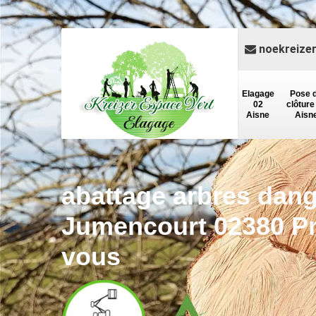
noekreize
Elagage
Pose 
02
clôture
Aisne
Aisn
abattage arbres dan
Jumencourt 02380 Pr
vous