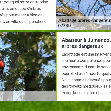
st pourquoi notre entreprise
xperts en coupe d’arbres
ipés pour mener à bien ce
t, en ville ou en périphérie.
Abatteur à Jumencou
arbres dangereux
L’abattage est une interventi
une haute compétence pour a
environnants durant le servi
pour abattre n’importe quel a
Nous sommes dévoués pour vo
des travaux méticuleux et sé
exceptionnels pour chacune 