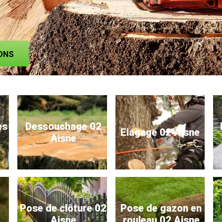
ONS
es
Dessouchage 02
Elagage 02 Aisne
Aisne
Pose de clôture 02
Pose de gazon en
Aisne
rouleau 02 Aisne