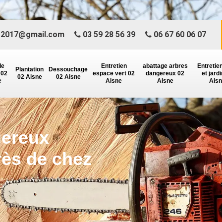
r2017@gmail.com
03 59 28 56 39
06 67 60 06 07
de
Entretien
abattage arbres
Entretie
Plantation
Dessouchage
 02
espace vert 02
dangereux 02
et jard
02 Aisne
02 Aisne
e
Aisne
Aisne
Ais
gereux
ès de chez