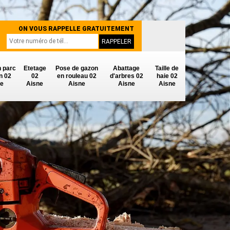
ON VOUS RAPPELLE GRATUITEMENT
n parc
Etetage
Pose de gazon
Abattage
Taille de
in 02
02
en rouleau 02
d'arbres 02
haie 02
ne
Aisne
Aisne
Aisne
Aisne