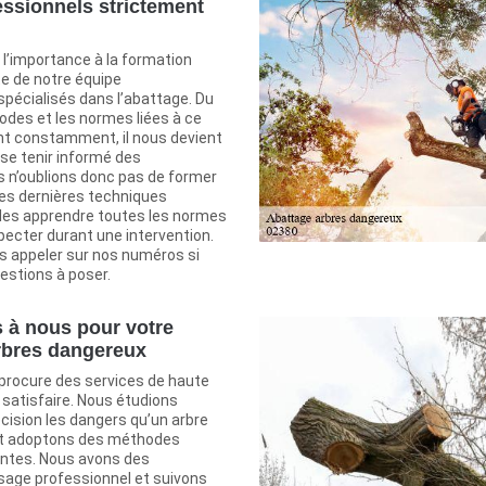
essionnels strictement
l’importance à la formation
cte de notre équipe
 spécialisés dans l’abattage. Du
odes et les normes liées à ce
t constamment, il nous devient
se tenir informé des
 n’oublions donc pas de former
les dernières techniques
 les apprendre toutes les normes
pecter durant une intervention.
 appeler sur nos numéros si
estions à poser.
 à nous pour votre
rbres dangereux
 procure des services de haute
 satisfaire. Nous étudions
cision les dangers qu’un arbre
et adoptons des méthodes
ntes. Nous avons des
age professionnel et suivons