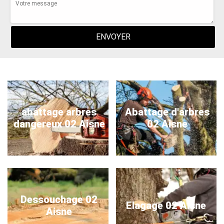
abattage arbres
Abattage d'arbres
dangereux 02 Aisne
02 Aisne
Dessouchage 02
Elagage 02 Aisne
Aisne