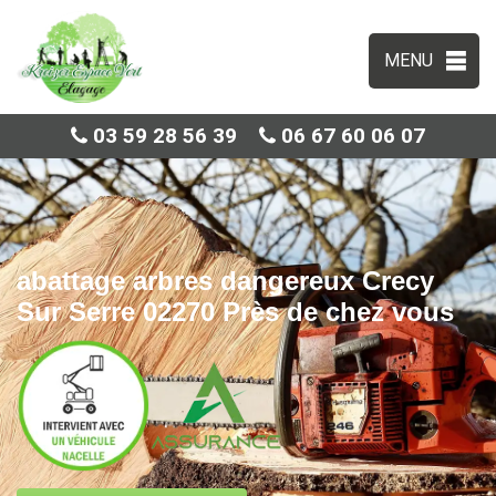
MENU
03 59 28 56 39
06 67 60 06 07
abattage arbres dangereux Crecy
Sur Serre 02270 Près de chez vous