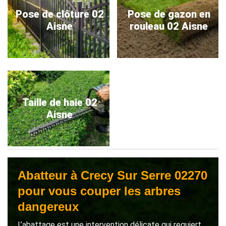
Pose de clôture 02
Pose de gazon en
Aisne
rouleau 02 Aisne
Taille de haie 02
Aisne
Abatteur à Crecy Sur Serre 02270
pour vous couper les arbres
dangereux
L’abattage est une intervention délicate qui requiert